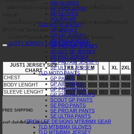
AIR GLOVES
ผลิตจากผ้าน้ำหนักเบาเป็นพิเศษ เพื่อการเคลื่อนไหวอย่าง
GP PRO GLOVE
GP GLOVES
คล่องตัว
YOUTH AIR
แขนเสื้อแบบรูพรุนและแผงผ้าตาข่ายที่กระชับพอดีตัวช่วยให้
TLD MOTO JERSEY
มีการไหลเวียนของอากาศได้ดี
GP JERSEY
GP AIR JERSEY
โลโก้สกรีนแบบพิเศษ สามารถยึดติดได้ดี ไม่หลุดง่าย
GP PRO JERSEY
JUST1 JERSEY J-FLEX SIZE CHART
GP PRO AIR JERSEY
SCOUT GP JERSEY
SE PRO JERSEY
SE PRO AIR JERSEY
JUST1 JERSEY SIZE
XS
S
M
L
XL
2XL
SE ULTRA JERSEY
CHART
TLD MOTO PANTS
CHEST
48
50
52
54
56
58
GP PANTS
GP AIR PANTS
BODY LENGHT
63
65.5
67.5
69.5
71.5
73.5
GP PRO PANTS
SLEEVE LENGHT
63.5
65
66.5
68
69.5
71
GP PRO AIR PANTS
SCOUT GP PANTS
SE PRO PANTS
FREE SHIPPING
SE PRO AIR PANTS
SE ULTRA PANTS
TROY LEE DESIGNS MTB/BMX GEAR
ส่งฟรี เมื่อสั่งซื้อขั้นต่ำ 5,000 บาท
TLD MTB/BMX GLOVES
TLD MTB/BMX JERSEY