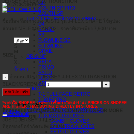
JERSEY J-FLEX 2.0 TRANSITION
GP
YOUTH GP PRO
YOUTH GP
TROY LEE DESIGNS MTB/BMX
ซื้อเสื้อพร้อมกางเกง JUST1 รุ่น J-FLEX SHAPE ใช้คูปอง
D4
ส่วนลด “JFLEXGEAR2021 ราคาพิเศษเพียง 7,900 บาท
STAGE
A3
FLOWLINE SE
FLOWLINE
S
GRAIL
M
SIZE
ORIGINE
L
VEGA
XL
PRIMO
ล้างค่า
PALIO
จำนวน JUST1 JERSEY J-FLEX 2.0 TRANSITION
LOGIC
APRICA
BLACK/GREEN ชิ้น
TORC
หยิบใส่ตะกร้า
T-1 FULL FACE RETRO
T-50 RETRO
*ราคาใน SHOPEE จะแพงกว่าซื้อตรงกับหน้าร้าน / PRICES ON SHOPEE
RIDING GEAR
ARE HIGHER THAN BUYING DIRECTLY IN STORES.
TROY LEE DESIGNS MOTO GEAR
ติดต่อสอบถามข้อมูลเพิ่มเติม / CONTACT US FOR MORE
LINE@
คำอธิบาย
FACEBOOK
TLD MOTO GLOVES
INFORMATION :
JUST1 JERSEY J-FLEX
GAMBIT GLOVES
ที่สุดของขีดจำกัดระดับนักแข่ง
SE ULTRA GLOVES
SE PRO GLOVES
– คุณสมบัติพิเศษ –