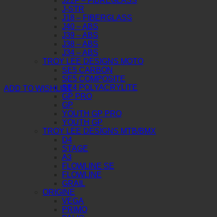
J22F – FIBREGLASS
J-STR
J18 – FIBERGLASS
J40 – ABS
J39 – ABS
J38 – ABS
J34 – ABS
TROY LEE DESIGNS MOTO
SE5 CARBON
SE5 COMPOSITE
SE4 POLYACRYLITE
ADD TO WISHLIST
GP PRO
GP
YOUTH GP PRO
YOUTH GP
TROY LEE DESIGNS MTB/BMX
D4
STAGE
A3
FLOWLINE SE
FLOWLINE
GRAIL
ORIGINE
VEGA
PRIMO