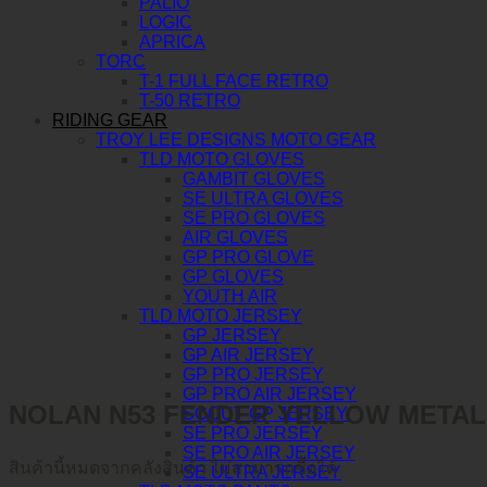
PALIO
LOGIC
APRICA
TORC
T-1 FULL FACE RETRO
T-50 RETRO
RIDING GEAR
TROY LEE DESIGNS MOTO GEAR
TLD MOTO GLOVES
GAMBIT GLOVES
SE ULTRA GLOVES
SE PRO GLOVES
AIR GLOVES
GP PRO GLOVE
GP GLOVES
YOUTH AIR
TLD MOTO JERSEY
GP JERSEY
GP AIR JERSEY
GP PRO JERSEY
GP PRO AIR JERSEY
NOLAN N53 FENDER YELLOW METAL 
SCOUT GP JERSEY
SE PRO JERSEY
SE PRO AIR JERSEY
สินค้านี้หมดจากคลังสินค้า ไม่สามารถซื้อได้
SE ULTRA JERSEY