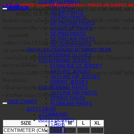
TLD MOTO PANTS
*ราคาใน SHOPEE จะแพงกว่าซื้อตรงกับหน้าร้าน / PRICES ON SHOPEE
LINE@
GP PANTS
คำอธิบาย
FACEBOOK
ติดต่อสอบถามข้อมูลเพิ่มเติม / CONTACT US FOR MORE IN
GP AIR PANTS
[
MODEL NOLAN N53
]
GP PRO PANTS
สัมผัสความสบายในหมวกกันน็อคจาก NOLAN ที่การันตีการผลิ
GP PRO AIR PANTS
พร้อมคุณสมบัติมากมาย มาพร้อมสีใหม่ ลวดลายกราฟฟิค และ ลา
SCOUT GP PANTS
SE PRO PANTS
คุณสมบัติ
SE PRO AIR PANTS
• ผลิตจากวัสดุ LEXAN POLYCARBONATE คิดค้นพิเศษโดย 
SE ULTRA PANTS
TROY LEE DESIGNS MTB/BMX GEAR
• ผ่านการทดสอบพิเศษตามมาตรฐาน UN/ECE 22-05
TLD MTB/BMX GLOVES
• เทคโนโลยี AIRBOOSTER TECHNOLOGY ที่ทำให้ลมผ่านช่อง
TLD MTB/BMX JERSEY
ยอากาศได้ดีที่สุด
FLOWLINE LS JERSEY
SKYLINE JERSEY
• นวมแบบ CLIMA COMFORT นุ่มสบาย ระบายอากาศได้ดี ไม่อับชื้
SKYLINE AIR JERSEY
สิ่งแวดล้อม
SPRINT JERSEY
TLD MTB/BMX PANTS
• ปีกสามารถปรับระดับขึ้น-ลงได้
SKYLINE AIR PANTS
• สายรัดคางแบบ D-RINGS
SPRINT PANTS
SIZE CHART
FLOWLINE PANTS
JUST1 GEAR
J-COMMAND
JUST1 GLOVES
SIZE
S
M
L
XL
J-HRD
CENTIMETER (CM.)
55/56
57/58
59/60
61/62
J-FLEX