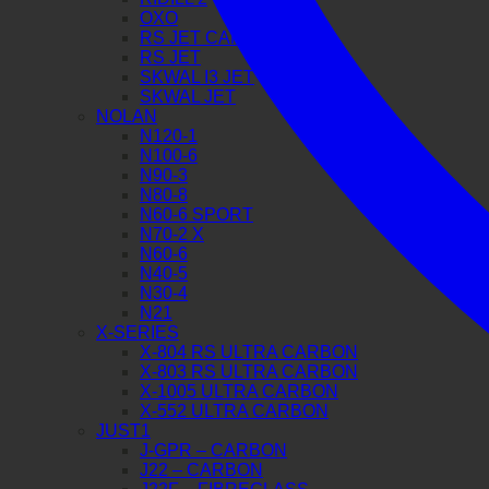
OXO
RS JET CARBON
RS JET
SKWAL I3 JET
SKWAL JET
NOLAN
N120-1
N100-6
N90-3
N80-8
N60-6 SPORT
N70-2 X
N60-6
N40-5
N30-4
N21
X-SERIES
X-804 RS ULTRA CARBON
X-803 RS ULTRA CARBON
X-1005 ULTRA CARBON
X-552 ULTRA CARBON
JUST1
J-GPR – CARBON
J22 – CARBON