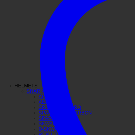
HELMETS
SHARK
AERON GP
AERON
SPARTAN GT PRO
SPARTAN RS CARBON
SPARTAN RS
SKWAL I3
D-SKWAL 3
RIDILL 2