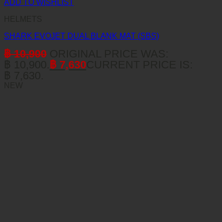
ADD TO WISHLIST
HELMETS
SHARK EVOJET DUAL BLANK MAT (SBS)
฿
10,900
ORIGINAL PRICE WAS:
฿ 10,900.
฿
7,630
CURRENT PRICE IS:
฿ 7,630.
NEW