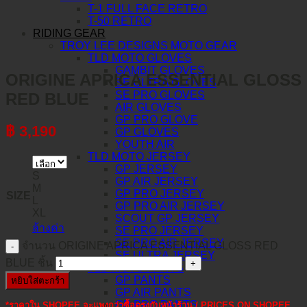
T-1 FULL FACE RETRO
T-50 RETRO
RIDING GEAR
TROY LEE DESIGNS MOTO GEAR
TLD MOTO GLOVES
GAMBIT GLOVES
ORIGINE APRICA ESSENTIAL GLOSS
SE ULTRA GLOVES
SE PRO GLOVES
RED BLUE
AIR GLOVES
GP PRO GLOVE
฿
3,190
GP GLOVES
YOUTH AIR
TLD MOTO JERSEY
GP JERSEY
S
GP AIR JERSEY
M
GP PRO JERSEY
SIZE
L
GP PRO AIR JERSEY
XL
SCOUT GP JERSEY
ล้างค่า
SE PRO JERSEY
SE PRO AIR JERSEY
จำนวน ORIGINE APRICA ESSENTIAL GLOSS RED
SE ULTRA JERSEY
BLUE ชิ้น
TLD MOTO PANTS
GP PANTS
หยิบใส่ตะกร้า
GP AIR PANTS
GP PRO PANTS
*ราคาใน SHOPEE จะแพงกว่าซื้อตรงกับหน้าร้าน / PRICES ON SHOPEE