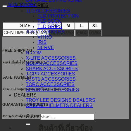
O-FRAME 2.0 PRO XS MX
SIZE CHART
ACCESSORIES
TLD ACCESSORIES
TLD PROTECTION
TLD SOCK
SIZE
S
M
L
XL
TLD GRIPS
JUST1 GOGGLES
CENTIMETER (CM.)
55/56
57/58
59/60
61/62
VITRO
IRIS
NERVE
FREE SHIPPING
N-COM
X-LITE ACCESSORIES
ส่งฟรี เมื่อสั่งซื้อขั้นต่ำ 5,000 บาท
NOLAN ACCESSORIES
SHARK ACCESSORIES
J-GPR ACCESSORIES
SAFE PAYMENT
JUST1 ACCESSORIES
TORC ACCESSORIES
BERING ACCESSORIES
ชำระเงินด้วยบัตรเครดิต หรือโอนเงินผ่านธนาคาร
DEALERS
TROY LEE DESIGNS DEALERS
GUARANTEE PRODUCTS
ORIGINE HELMETS DEALERS
ค้นหา:
รับประกันสินค้าของแท้ 100%
สินค้าที่เกี่ยวข้อง