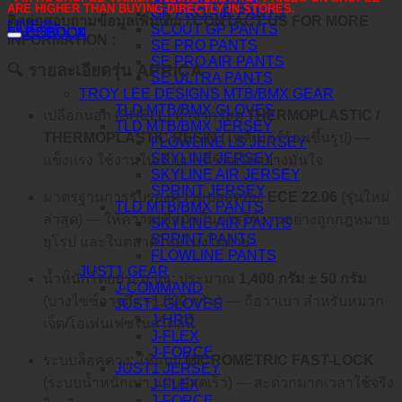
ARE HIGHER THAN BUYING DIRECTLY IN STORES.
GP PRO AIR PANTS
ติดต่อสอบถามข้อมูลเพิ่มเติม / CONTACT US FOR MORE
LINE@
SCOUT GP PANTS
คำอธิบาย
FACEBOOK
INFORMATION :
SE PRO PANTS
SE PRO AIR PANTS
🔍 รายละเอียดรุ่น APRICA
SE ULTRA PANTS
TROY LEE DESIGNS MTB/BMX GEAR
TLD MTB/BMX GLOVES
เปลือกนอก (SHELL) ทำจากวัสดุ
THERMOPLASTIC /
TLD MTB/BMX JERSEY
THERMOPLASTIC RESIN
(โพลิเมอร์ร้อนขึ้นรูป) —
FLOWLINE LS JERSEY
SKYLINE JERSEY
แข็งแรง ใช้งานในเมือง + ขี่ชิลล์ได้อย่างมั่นใจ
SKYLINE AIR JERSEY
SPRINT JERSEY
มาตรฐานการรับรองความปลอดภัย:
ECE 22.06
(รุ่นใหม่
TLD MTB/BMX PANTS
ล่าสุด) — ให้ความเชื่อมั่นในการใช้งานอย่างถูกกฎหมาย
SKYLINE AIR PANTS
SPRINT PANTS
ยุโรป และในตลาดไทยโมงได้ด้วย
FLOWLINE PANTS
JUST1 GEAR
น้ำหนักโดยประมาณ: ประมาณ
1,400 กรัม ± 50 กรัม
J-COMMAND
(บางไซซ์อาจถึง ~1,500 กรัม) — ถือว่าเบา สำหรับหมวก
JUST1 GLOVES
J-HRD
เจ็ต/โอเพ่นเฟซในสไตล์นี้
J-FLEX
J-FORCE
ระบบล็อคคาง: ใช้แบบ
MICROMETRIC FAST-LOCK
JUST1 JERSEY
(ระบบน้ำหนักเบา แบบปลดเร็ว) — สะดวกมากเวลาใช้จริง
J-FLEX
J-FORCE