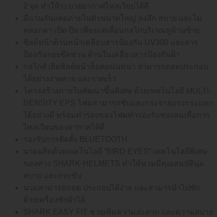
2 จุด ทำให้ระบายอากาศไหลเวียบได้ดี
มีแว่นกันแดดภายในตัวขนาดใหญ่ ลงลึก สบาย และไม่
หลอกตา เปิด-ปิด เพียงแค่เลื่อนกลไกบริเวณหูด้านซ้าย
ชิลด์หน้าด้านหน้าเคลือบสารป้องกัน UV380 และสาร
ป้องกันรอยขีดข่วน ด้านในเคลือบสารป้องกันฝ้า
กลไกตัวยึดชิลด์หน้าล็อคแน่นหนา สามารถถอดประกอบ
ได้อย่างง่ายดาย และรวดเร็ว
โครงสร้างภายในพัฒนาขึ้นพิเศษ ด้วยเทคโนโลยี MULTI-
DENSITY EPS โฟมสามารถซับและกระจายแรงกระแทก
ได้อย่างดี พร้อมทำร่องของโฟมทำรองรับช่องลมเพื่อการ
ไหลเวียนของอากาศได้ดี
รองรับการติดตั้ง BLUETOOTH
นวมผลิตด้วยเทคโนโลยี “BIRD EYES” เทคโนโลยีพิเศษ
ของทาง SHARK-HELMETS ทำให้นวมมีคุณสมบัตินุ่ม
สบาย และกระซับ
นวมสามารถถอด ประกอบได้ง่าย และสามารนำไปซัก
ด้วยเครื่องซักผ้าได้
SHARK EASY FIT ช่วยเพิ่มความสะดวก และความสบาย