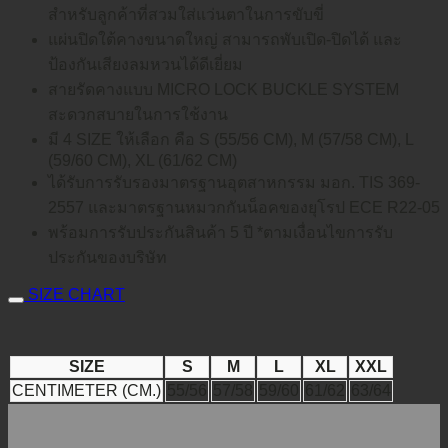
สำหรับลูกค้าที่สวมใส่แว่นตาในการขับขี่
แผ่นปิดใต้คางขนาดใหญ่ สามารถพับเปิด-ปิดได้ และ
ป้องกันเสียงลมหวนได้ดีเยี่ยม
สายรัดคางแบบ MICRO LOCK BUCKLE SYSTEM
สะดวกสบายในการใช้งาน
มี 4 SIZE ให้เลือก คือ S (55/56 CM), M (57/58 CM), L
(59/60 CM), XL (61/62 CM)
ได้รับการรับรองมาตรฐานอุตสาหกรรม มอก. TIS 369-
2557 และมาตรฐานหมวกกันน็อคของยุโรป ECE R22-05
พร้อมการรับประกันสินค้า 5 ปี *ตามเงื่อนไขการรับ
ประกันของบริษัท
SIZE CHART
SIZE
S
M
L
XL
XXL
CENTIMETER (CM.)
55/56
57/58
59/60
61/62
63/64