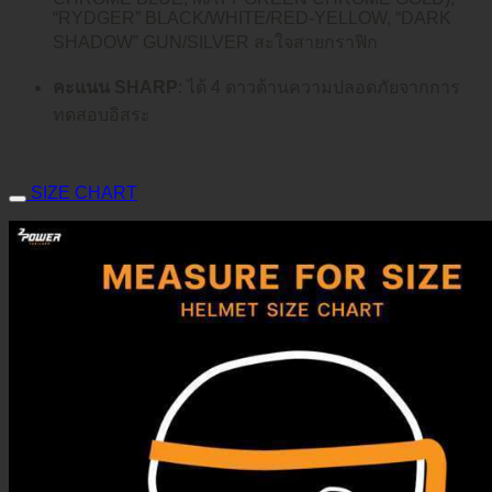
“RYDGER” BLACK/WHITE/RED‑YELLOW, “DARK
SHADOW” GUN/SILVER สะใจสายกราฟิก
คะแนน SHARP
: ได้ 4 ดาวด้านความปลอดภัยจากการ
ทดสอบอิสระ
SIZE CHART