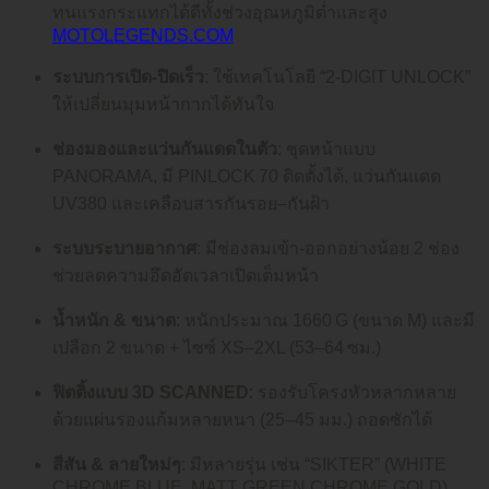
ทนแรงกระแทกได้ดีทั้งช่วงอุณหภูมิต่ำและสูง
MOTOLEGENDS.COM
ระบบการเปิด-ปิดเร็ว
: ใช้เทคโนโลยี “2‑DIGIT UNLOCK”
ให้เปลี่ยนมุมหน้ากากได้ทันใจ
ช่องมองและแว่นกันแดดในตัว
: ชุดหน้าแบบ
PANORAMA, มี PINLOCK 70 ติดตั้งได้, แว่นกันแดด
UV380 และเคลือบสารกันรอย–กันฝ้า
ระบบระบายอากาศ
: มีช่องลมเข้า‑ออกอย่างน้อย 2 ช่อง
ช่วยลดความอึดอัดเวลาเปิดเต็มหน้า
น้ำหนัก & ขนาด
: หนักประมาณ 1660 G (ขนาด M) และมี
เปลือก 2 ขนาด + ไซซ์ XS–2XL (53–64 ซม.)
ฟิตติ้งแบบ 3D SCANNED
: รองรับโครงหัวหลากหลาย
ด้วยแผ่นรองแก้มหลายหนา (25–45 มม.) ถอดซักได้
สีสัน & ลายใหม่ๆ
: มีหลายรุ่น เช่น “SIKTER” (WHITE
CHROME BLUE, MATT GREEN CHROME GOLD),