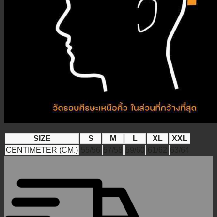
SIZE
S
M
L
XL
XXL
CENTIMETER (CM.)
55/56
57/58
59/60
61/62
63/64