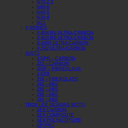
N70-2 X
N60-6
N40-5
N30-4
N21
X-SERIES
X-804 RS ULTRA CARBON
X-803 RS ULTRA CARBON
X-1005 ULTRA CARBON
X-552 ULTRA CARBON
JUST1
J-GPR – CARBON
J22 – CARBON
J22F – FIBREGLASS
J-STR
J18 – FIBERGLASS
J40 – ABS
J39 – ABS
J38 – ABS
J34 – ABS
TROY LEE DESIGNS MOTO
SE5 CARBON
SE5 COMPOSITE
SE4 POLYACRYLITE
GP PRO