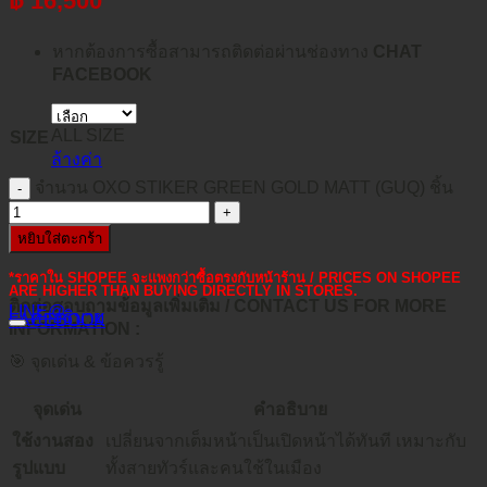
฿
16,500
หากต้องการซื้อสามารถติดต่อผ่านช่องทาง
CHAT
FACEBOOK
ALL SIZE
SIZE
ล้างค่า
จำนวน OXO STIKER GREEN GOLD MATT (GUQ) ชิ้น
หยิบใส่ตะกร้า
*ราคาใน SHOPEE จะแพงกว่าซื้อตรงกับหน้าร้าน / PRICES ON SHOPEE
ARE HIGHER THAN BUYING DIRECTLY IN STORES.
ติดต่อสอบถามข้อมูลเพิ่มเติม / CONTACT US FOR MORE
LINE@
คำอธิบาย
FACEBOOK
INFORMATION :
🎯 จุดเด่น & ข้อควรรู้
จุดเด่น
คำอธิบาย
ใช้งานสอง
เปลี่ยนจากเต็มหน้าเป็นเปิดหน้าได้ทันที เหมาะกับ
รูปแบบ
ทั้งสายทัวร์และคนใช้ในเมือง