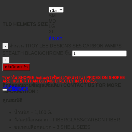
SM
MD
TLD HELMETS SIZE
LG
XL
ล้างค่า
จำนวน TROY LEE DESIGNS SE5 CARBON W/MIPS
STEALTH BLACK/CHROME ชิ้น
หยิบใส่ตะกร้า
*ราคาใน SHOPEE จะแพงกว่าซื้อตรงกับหน้าร้าน / PRICES ON SHOPEE
ARE HIGHER THAN BUYING DIRECTLY IN STORES.
ติดต่อสอบถามข้อมูลเพิ่มเติม / CONTACT US FOR MORE
LINE@
คำอธิบาย
FACEBOOK
INFORMATION :
คุณสมบัติ
น้ำหนัก – 1,160 G.
วัสดุเปลือกหมวก – FIBERGLASS/CARBON FIBER
ขนาดเปลือกหมวก – 3 SHELL SIZES