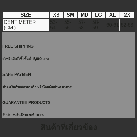
SIZE
XS
SM
MD
LG
XL
2X
CENTIMETER
53-
55-
57-
58-
60-61
62-63
(CM.)
54
56
58
59
FREE SHIPPING
ส่งฟรี เมื่อสั่งซื้อขั้นต่ำ 5,000 บาท
SAFE PAYMENT
ชำระเงินด้วยบัตรเครดิต หรือโอนเงินผ่านธนาคาร
GUARANTEE PRODUCTS
รับประกันสินค้าของแท้ 100%
สินค้าที่เกี่ยวข้อง