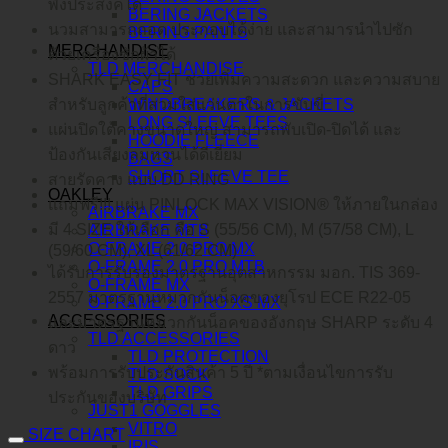
พึงประสงค์ได้
BERING JACKETS
นวมสามารถถอด ประกอบได้ง่าย และสามารนำไปซัก
BERING PANTS
MERCHANDISE
ด้วยเครื่องซักผ้าได้
TLD MERCHANDISE
SHARK EASY FIT ช่วยเพิ่มความสะดวก และความสบาย
CAPS
WINDBREAKERS & JACKETS
สำหรับลูกค้าที่สวมใส่แว่นตาในการขับขี่
LONG SLEEVE TEES
แผ่นปิดใต้คางขนาดใหญ่ สามารถพับเปิด-ปิดได้ และ
HOODIE FLEECE
ป้องกันเสียงลมหวนได้ดีเยี่ยม
BAGS
SHORT SLEEVE TEE
สายรัดคาง แบบ DD RING
OAKLEY
แถมฟรี!!! แผ่น PINLOCK MAX VISION® ให้ภายในกล่อง
AIRBRAKE MX
มี 4 SIZE ให้เลือก คือ S (55/56 CM), M (57/58 CM), L
AIRBRAKE MTB
O-FRAME 2.0 PRO MX
(59/60 CM), XL (61/62 CM)
O-FRAME 2.0 PRO MTB
ได้รับการรับรองมาตรฐานอุตสาหกรรม มอก. TIS 369-
O-FRAME MX
2557 มาตรฐานหมวกกันน็อคของยุโรป ECE R22-05
O-FRAME 2.0 PRO XS MX
ACCESSORIES
และมาตรฐานหมวกกันน็อคของอังกฤษ SHARP ระดับ 4
TLD ACCESSORIES
ดาว
TLD PROTECTION
พร้อมการรับประกันสินค้า 5 ปี *ตามเงื่อนไขการรับ
TLD SOCK
TLD GRIPS
ประกันของบริษัท
JUST1 GOGGLES
VITRO
SIZE CHART
IRIS