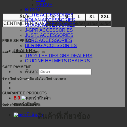
NERVE
N-COM
X-LITE ACCESSORIES
SIZE
S
M
L
XL
XXL
NOLAN ACCESSORIES
CENTIMETER (CM.)
55/56
57/58
59/60
61/62
63/64
SHARK ACCESSORIES
J-GPR ACCESSORIES
JUST1 ACCESSORIES
TORC ACCESSORIES
FREE SHIPPING
BERING ACCESSORIES
DEALERS
ส่งฟรี เมื่อสั่งซื้อขั้นต่ำ 5,000 บาท
TROY LEE DESIGNS DEALERS
ORIGINE HELMETS DEALERS
SAFE PAYMENT
ค้นหา:
ชำระเงินด้วยบัตรเครดิต หรือโอนเงินผ่านธนาคาร
GUARANTEE PRODUCTS
฿
0
ตะกร้าสินค้า
รับประกันสินค้าของแท้ 100%
สินค้าที่เกี่ยวข้อง