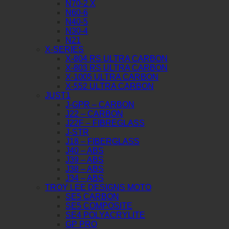
N70-2 X
N60-6
N40-5
N30-4
N21
X-SERIES
X-804 RS ULTRA CARBON
X-803 RS ULTRA CARBON
X-1005 ULTRA CARBON
X-552 ULTRA CARBON
JUST1
J-GPR – CARBON
J22 – CARBON
J22F – FIBREGLASS
J-STR
J18 – FIBERGLASS
J40 – ABS
J39 – ABS
J38 – ABS
J34 – ABS
TROY LEE DESIGNS MOTO
SE5 CARBON
SE5 COMPOSITE
SE4 POLYACRYLITE
GP PRO