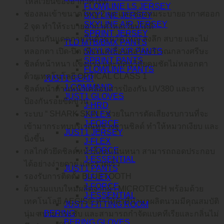
ไหลเวียนของอากาศได้ดี
FLOWLINE LS JERSEY
ช่องลมเข้าขนาดใหญ่ 2 จุด และช่องลมระบายอากาศออก
SKYLINE JERSEY
SKYLINE AIR JERSEY
2 จุด ทำให้ระบายอากาศไหลเวียบได้ดี
SPRINT JERSEY
มีแว่นกันแดดภายในตัวขนาดใหญ่ ลงลึก สบาย และไม่
TLD MTB/BMX PANTS
SKYLINE AIR PANTS
หลอกตา เปิด-ปิด เพียงแค่เลื่อนกลไกบริเวณกลางศรีษะ
SPRINT PANTS
ชิลด์หน้าหนา แข็งแรง และทัศนวิสัยคมชัดไม่หลอกตา
FLOWLINE PANTS
ด้วยเทคโนโลยี OPTICAL CLASS 1
JUST1 GEAR
J-COMMAND
ชิลด์หน้าด้านหน้าเคลือบสารป้องกัน UV380 และสาร
JUST1 GLOVES
ป้องกันรอยขีดข่วน
J-HRD
ระบบ “ SHARK SKIN “ ช่วยในการตัดเสียงรบกวนที่จะ
J-FLEX
J-FORCE
เข้ามากระทบบริเวณหูช่วงฐานชิลด์ ทำให้หมวกเงียบ และ
JUST1 JERSEY
นิ่งขึ้น
J-FLEX
J-FORCE
กลไกตัวยึดชิลด์หน้าล็อคแน่นหนา สามารถถอดประกอบ
J-ESSENTIAL
ได้อย่างง่ายดาย และรวดเร็ว
JUST1 PANTS
รองรับการติดตั้ง BLUETOOTH
J-FLEX
J-FORCE
ผ้านวมแบบใหม่ผลิตจากผ้า MICROTECH พร้อมด้วย
J-ESSENTIAL
เทคโนโลยี AEGIS® ทำให้ผ้าที่นำมาผลิตนวมมีคุณสมบัติ
JUST1 FITTING ROOM
BERING
นุ่ม สบาย กระซับ และสามารถกำจัดแบคทีเรียและกลิ่นไม่
BERING GLOVES