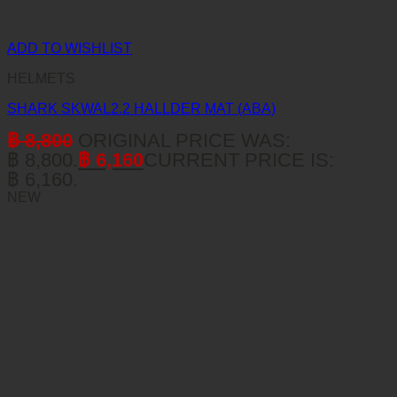
ADD TO WISHLIST
HELMETS
SHARK SKWAL2.2 HALLDER MAT (ABA)
฿
8,800
ORIGINAL PRICE WAS:
฿ 8,800.
฿
6,160
CURRENT PRICE IS:
฿ 6,160.
NEW