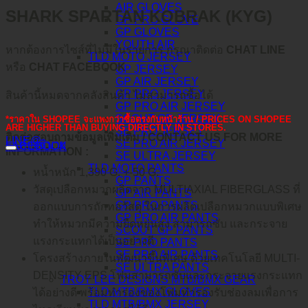
AIR GLOVES
SHARK SPARTAN KOBRAK (KYG)
GP PRO GLOVE
GP GLOVES
YOUTH AIR
หากต้องการไซส์ที่ไม่มีในรายการ กรุณาติดต่อ
CHAT LINE
TLD MOTO JERSEY
หรือ
CHAT FACEBOOK
GP JERSEY
GP AIR JERSEY
GP PRO JERSEY
สินค้านี้หมดจากคลังสินค้า ไม่สามารถซื้อได้
GP PRO AIR JERSEY
SCOUT GP JERSEY
*ราคาใน SHOPEE จะแพงกว่าซื้อตรงกับหน้าร้าน / PRICES ON SHOPEE
ARE HIGHER THAN BUYING DIRECTLY IN STORES.
SE PRO JERSEY
ติดต่อสอบถามข้อมูลเพิ่มเติม / CONTACT US FOR MORE
LINE@
SE PRO AIR JERSEY
คำอธิบาย
FACEBOOK
INFORMATION :
SE ULTRA JERSEY
TLD MOTO PANTS
หน้ำหนัก 1,390 G. +-50 G.
GP PANTS
วัสดุเปลือกหมวกผลิตจาก MULTIAXIAL FIBERGLASS ที่
GP AIR PANTS
GP PRO PANTS
ออกแบบการถักทอวัสดุ ในการผลิตเปลือกหมวกแบบพิเศษ
GP PRO AIR PANTS
ทำให้หมวกมีความยืดหยุ่นสูง สามารถซับ และกระจาย
SCOUT GP PANTS
แรงกระแทกได้เป็นอย่างดี
SE PRO PANTS
SE PRO AIR PANTS
โครงสร้างภายในพัฒนาขึ้นพิเศษ ด้วยเทคโนโลยี MULTI-
SE ULTRA PANTS
DENSITY EPS โฟมสามารถซับและกระจายแรงกระแทก
TROY LEE DESIGNS MTB/BMX GEAR
TLD MTB/BMX GLOVES
ได้อย่างดี พร้อมทำร่องของโฟมทำรองรับช่องลมเพื่อการ
TLD MTB/BMX JERSEY