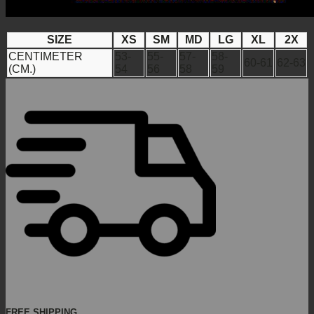
SIZE
XS
SM
MD
LG
XL
2X
CENTIMETER
53-
55-
57-
58-
60-61
62-63
(CM.)
54
56
58
59
FREE SHIPPING