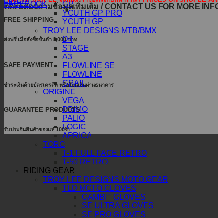
LINE@
GP
FACEBOOK
ติดต่อสอบถามข้อมูลเพิ่มเติม / CONTACT US FOR MORE IN
YOUTH GP PRO
FREE SHIPPING
YOUTH GP
TROY LEE DESIGNS MTB/BMX
D4
ส่งฟรี เมื่อสั่งซื้อขั้นต่ำ 5,000 บาท
STAGE
A3
SAFE PAYMENT
FLOWLINE SE
FLOWLINE
GRAIL
ชำระเงินด้วยบัตรเครดิต หรือโอนเงินผ่านธนาคาร
ORIGINE
VEGA
PRIMO
GUARANTEE PRODUCTS
PALIO
LOGIC
รับประกันสินค้าของแท้ 100%
APRICA
TORC
T-1 FULL FACE RETRO
T-50 RETRO
RIDING GEAR
TROY LEE DESIGNS MOTO GEAR
TLD MOTO GLOVES
GAMBIT GLOVES
SE ULTRA GLOVES
SE PRO GLOVES