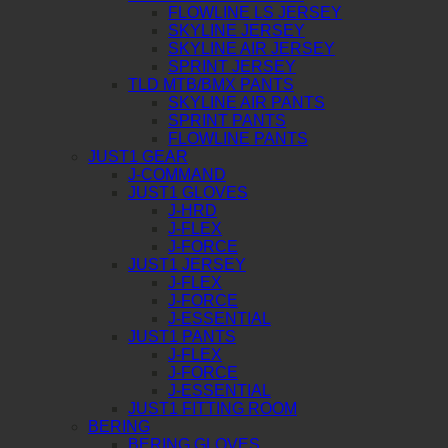
FLOWLINE LS JERSEY
SKYLINE JERSEY
SKYLINE AIR JERSEY
SPRINT JERSEY
TLD MTB/BMX PANTS
SKYLINE AIR PANTS
SPRINT PANTS
FLOWLINE PANTS
JUST1 GEAR
J-COMMAND
JUST1 GLOVES
J-HRD
J-FLEX
J-FORCE
JUST1 JERSEY
J-FLEX
J-FORCE
J-ESSENTIAL
JUST1 PANTS
J-FLEX
J-FORCE
J-ESSENTIAL
JUST1 FITTING ROOM
BERING
BERING GLOVES