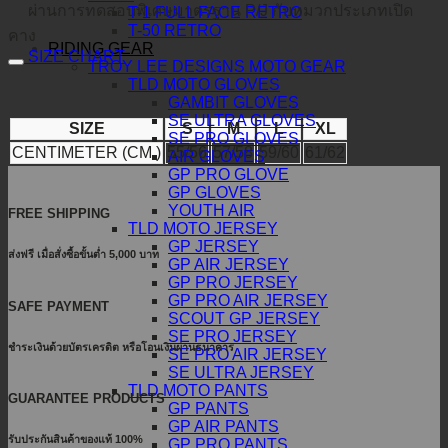
ผ่านการทดสอบพิเศษมาตรฐาน P/J กับหมวกประเภทเปิด
T-1 FULL FACE RETRO
T-50 RETRO
คาง
RIDING GEAR
SIZE CHART
TROY LEE DESIGNS MOTO GEAR
TLD MOTO GLOVES
GAMBIT GLOVES
SE ULTRA GLOVES
SIZE
S
M
L
XL
SE PRO GLOVES
CENTIMETER (CM.)
55/56
57/58
59/60
61/62
AIR GLOVES
GP PRO GLOVE
GP GLOVES
YOUTH AIR
FREE SHIPPING
TLD MOTO JERSEY
GP JERSEY
ส่งฟรี เมื่อสั่งซื้อขั้นต่ำ 5,000 บาท
GP AIR JERSEY
GP PRO JERSEY
GP PRO AIR JERSEY
SAFE PAYMENT
SCOUT GP JERSEY
SE PRO JERSEY
ชำระเงินด้วยบัตรเครดิต หรือโอนเงินผ่านธนาคาร
SE PRO AIR JERSEY
SE ULTRA JERSEY
TLD MOTO PANTS
GUARANTEE PRODUCTS
GP PANTS
GP AIR PANTS
รับประกันสินค้าของแท้ 100%
GP PRO PANTS