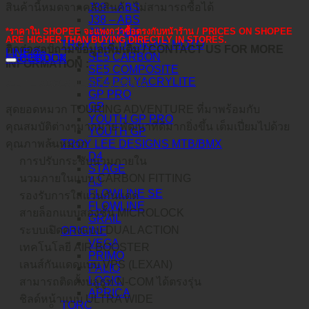
J39 – ABS
สินค้านี้หมดจากคลังสินค้า ไม่สามารถซื้อได้
J38 – ABS
J34 – ABS
*ราคาใน SHOPEE จะแพงกว่าซื้อตรงกับหน้าร้าน / PRICES ON SHOPEE
ARE HIGHER THAN BUYING DIRECTLY IN STORES.
TROY LEE DESIGNS MOTO
ติดต่อสอบถามข้อมูลเพิ่มเติม / CONTACT US FOR MORE
LINE@
คำอธิบาย
SE5 CARBON
FACEBOOK
INFORMATION :
SE5 COMPOSITE
SE4 POLYACRYLITE
X-LITE X100-5 ULTRA CARBON
GP PRO
GP
สุดยอดหมวก TOURING ADVENTURE ที่มาพร้อมกับ
YOUTH GP PRO
คุณสมบัติต่างๆมากมาย พัฒนาที่ดีมากยิ่งขึ้น เต็มเปี่ยมไปด้วย
YOUTH GP
TROY LEE DESIGNS MTB/BMX
คุณภาพล้นหมวก
D4
การปรับกระชับนวมภายใน
STAGE
นวมภายในแบบ CARBON FITTING
A3
FLOWLINE SE
รองรับการใส่แว่นกันแดด
FLOWLINE
สายล็อกแบบสองชั้น MICROLOCK
GRAIL
ระบบเปิดคางแบบ DUAL ACTION
ORIGINE
VEGA
เทคโนโลยี AIR BOOSTER
PRIMO
เลนส์กันแดดแบบ VPS (LEXAN)
PALIO
LOGIC
สามารถติดตั้งบลูธูท N-COM ได้ตรงรุ่น
APRICA
ชิลด์หน้าแบบ ULTRA WIDE
TORC