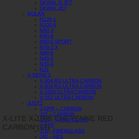
SKWAL I3 JET
SKWAL JET
NOLAN
N120-1
N100-6
N90-3
N80-8
N60-6 SPORT
N70-2 X
N60-6
N40-5
N30-4
N21
X-SERIES
X-804 RS ULTRA CARBON
X-803 RS ULTRA CARBON
X-1005 ULTRA CARBON
X-552 ULTRA CARBON
JUST1
J-GPR – CARBON
J22 – CARBON
X-LITE X-1005 CHEYENNE RED
J22F – FIBREGLASS
CARBON (17)
J-STR
J18 – FIBERGLASS
J40 – ABS