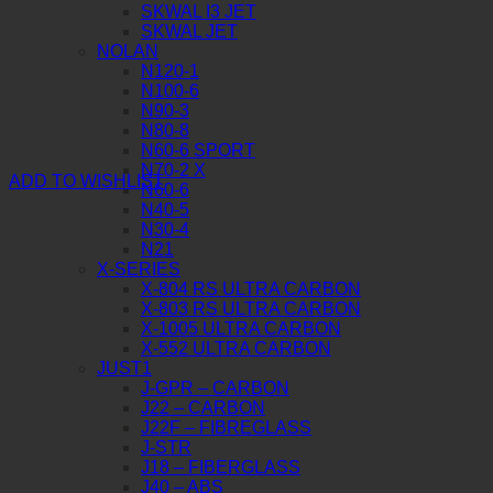
SKWAL I3 JET
SKWAL JET
NOLAN
N120-1
N100-6
N90-3
N80-8
N60-6 SPORT
N70-2 X
ADD TO WISHLIST
N60-6
N40-5
N30-4
N21
X-SERIES
X-804 RS ULTRA CARBON
X-803 RS ULTRA CARBON
X-1005 ULTRA CARBON
X-552 ULTRA CARBON
JUST1
J-GPR – CARBON
J22 – CARBON
J22F – FIBREGLASS
J-STR
J18 – FIBERGLASS
J40 – ABS