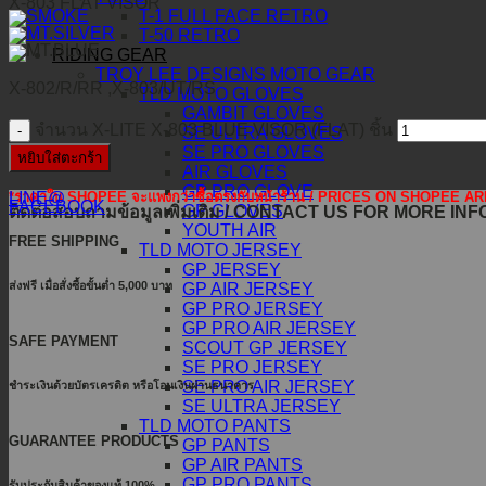
X-803 FLAT VISOR
T-1 FULL FACE RETRO
T-50 RETRO
RIDING GEAR
TROY LEE DESIGNS MOTO GEAR
X-802/R/RR ,X-803/UT/RS
TLD MOTO GLOVES
GAMBIT GLOVES
จำนวน X-LITE X-803 BLUE VISOR (FLAT) ชิ้น
SE ULTRA GLOVES
SE PRO GLOVES
หยิบใส่ตะกร้า
AIR GLOVES
GP PRO GLOVE
*ราคาใน SHOPEE จะแพงกว่าซื้อตรงกับหน้าร้าน / PRICES ON SHOPEE
LINE@
FACEBOOK
GP GLOVES
ติดต่อสอบถามข้อมูลเพิ่มเติม / CONTACT US FOR MORE IN
YOUTH AIR
FREE SHIPPING
TLD MOTO JERSEY
GP JERSEY
ส่งฟรี เมื่อสั่งซื้อขั้นต่ำ 5,000 บาท
GP AIR JERSEY
GP PRO JERSEY
GP PRO AIR JERSEY
SAFE PAYMENT
SCOUT GP JERSEY
SE PRO JERSEY
SE PRO AIR JERSEY
ชำระเงินด้วยบัตรเครดิต หรือโอนเงินผ่านธนาคาร
SE ULTRA JERSEY
TLD MOTO PANTS
GUARANTEE PRODUCTS
GP PANTS
GP AIR PANTS
GP PRO PANTS
รับประกันสินค้าของแท้ 100%