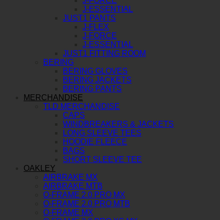
J-FORCE
J-ESSENTIAL
JUST1 PANTS
J-FLEX
J-FORCE
J-ESSENTIAL
JUST1 FITTING ROOM
BERING
BERING GLOVES
BERING JACKETS
BERING PANTS
MERCHANDISE
TLD MERCHANDISE
CAPS
WINDBREAKERS & JACKETS
LONG SLEEVE TEES
HOODIE FLEECE
BAGS
SHORT SLEEVE TEE
OAKLEY
AIRBRAKE MX
AIRBRAKE MTB
O-FRAME 2.0 PRO MX
O-FRAME 2.0 PRO MTB
O-FRAME MX