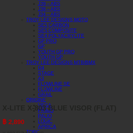
J39 – ABS
J38 – ABS
J34 – ABS
TROY LEE DESIGNS MOTO
SE5 CARBON
SE5 COMPOSITE
SE4 POLYACRYLITE
GP PRO
GP
YOUTH GP PRO
YOUTH GP
TROY LEE DESIGNS MTB/BMX
D4
STAGE
A3
FLOWLINE SE
FLOWLINE
GRAIL
ORIGINE
VEGA
X-LITE X-803 BLUE VISOR (FLAT)
PRIMO
PALIO
฿
2,890
LOGIC
APRICA
TORC