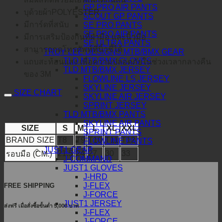
GP PRO AIR PANTS
บุด้วยผ้าPOLYESTER
SCOUT GP PANTS
มีการ์ดที่สนับ
SE PRO PANTS
SE PRO AIR PANTS
มีการเสริมป้องกันที่ฝ่ามือ และนิ้วมือ
SE ULTRA PANTS
สามารถกดโทรศัพท์ที่นิ้วชี้ได้
TROY LEE DESIGNS MTB/BMX GEAR
TLD MTB/BMX GLOVES
แถบสะท้อนแสง เพื่อความปลอดภัยในช่วงเวลากลางคืน
TLD MTB/BMX JERSEY
ของ 3M
FLOWLINE LS JERSEY
SKYLINE JERSEY
SIZE CHART
SKYLINE AIR JERSEY
SPRINT JERSEY
TLD MTB/BMX PANTS
SKYLINE AIR PANTS
SIZE
S
M
L
XL
XXL
SPRINT PANTS
BRAND SIZE
T8
T9
T10
T11
T12
FLOWLINE PANTS
JUST1 GEAR
21.5
24
27
30
33
รอบมือ (CM.)
J-COMMAND
JUST1 GLOVES
J-HRD
J-FLEX
FREE SHIPPING
J-FORCE
JUST1 JERSEY
ส่งฟรี เมื่อสั่งซื้อขั้นต่ำ 5,000 บาท
J-FLEX
J-FORCE