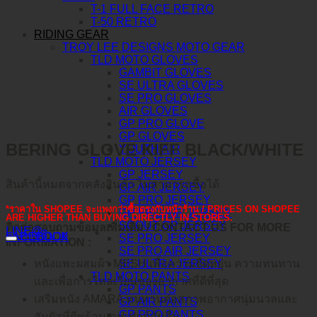
T-1 FULL FACE RETRO
T-50 RETRO
RIDING GEAR
TROY LEE DESIGNS MOTO GEAR
TLD MOTO GLOVES
GAMBIT GLOVES
SE ULTRA GLOVES
SE PRO GLOVES
AIR GLOVES
GP PRO GLOVE
GP GLOVES
BERING GLOVE KIFF BLACK/WHITE
YOUTH AIR
TLD MOTO JERSEY
GP JERSEY
สินค้านี้หมดจากคลังสินค้า ไม่สามารถซื้อได้
GP AIR JERSEY
GP PRO JERSEY
*ราคาใน SHOPEE จะแพงกว่าซื้อตรงกับหน้าร้าน / PRICES ON SHOPEE
GP PRO AIR JERSEY
ARE HIGHER THAN BUYING DIRECTLY IN STORES.
SCOUT GP JERSEY
ติดต่อสอบถามข้อมูลเพิ่มเติม / CONTACT US FOR MORE
LINE@
คำอธิบาย
FACEBOOK
SE PRO JERSEY
INFORMATION :
SE PRO AIR JERSEY
SE ULTRA JERSEY
หนังแพะผสมผ้า MESH เพื่อความยืดหยุ่น ความทนทาน
TLD MOTO PANTS
และเพื่อการไหลเวียนของอากาศที่ดีที่สุด
GP PANTS
เสริมหนัง AMARA ทนทานต่อสภาพอากาศนุ่มนวลและ
GP AIR PANTS
GP PRO PANTS
สัมผัสที่ดีพร้อมเอฟเฟกต์กันลื่น