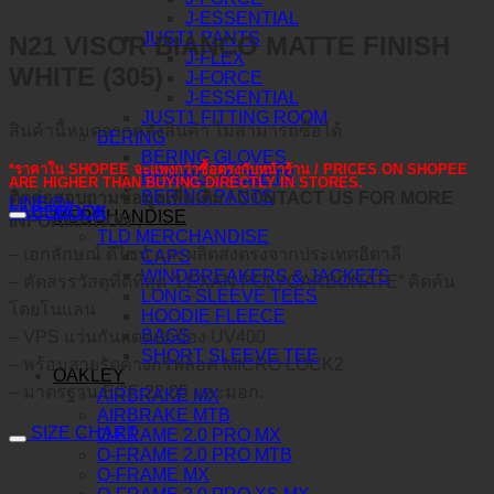
J-ESSENTIAL
JUST1 PANTS
N21 VISOR BIANCO MATTE FINISH
J-FLEX
WHITE (305)
J-FORCE
J-ESSENTIAL
JUST1 FITTING ROOM
สินค้านี้หมดจากคลังสินค้า ไม่สามารถซื้อได้
BERING
BERING GLOVES
*ราคาใน SHOPEE จะแพงกว่าซื้อตรงกับหน้าร้าน / PRICES ON SHOPEE
BERING JACKETS
ARE HIGHER THAN BUYING DIRECTLY IN STORES.
BERING PANTS
ติดต่อสอบถามข้อมูลเพิ่มเติม / CONTACT US FOR MORE
LINE@
คำอธิบาย
FACEBOOK
MERCHANDISE
INFORMATION :
TLD MERCHANDISE
– เอกลักษณ์ ดีไซน์ และผลิตส่งตรงจากประเทศอิตาลี
CAPS
WINDBREAKERS & JACKETS
– คัดสรรวัสดุที่ดีที่สุด “LEXAN POLYCARBONATE” คิดค้น
LONG SLEEVE TEES
โดยโนแลน
HOODIE FLEECE
BAGS
– VPS แว่นกันแดดปกป้อง UV400
SHORT SLEEVE TEE
– พร้อมสายรัดคางกริฟล็อค MICRO LOCK2
OAKLEY
– มาตรฐาน ECE 22.05 และมอก.
AIRBRAKE MX
AIRBRAKE MTB
SIZE CHART
O-FRAME 2.0 PRO MX
O-FRAME 2.0 PRO MTB
O-FRAME MX