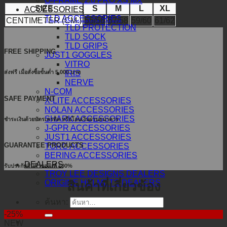
O-FRAME 2.0 PRO XS MX
SIZE
S
M
L
XL
ACCESSORIES
TLD ACCESSORIES
CENTIMETER (CM.)
55/56
57/58
59/60
61/62
TLD PROTECTION
TLD SOCK
TLD GRIPS
FREE SHIPPING
JUST1 GOGGLES
VITRO
IRIS
ส่งฟรี เมื่อสั่งซื้อขั้นต่ำ 5,000 บาท
NERVE
N-COM
SAFE PAYMENT
X-LITE ACCESSORIES
NOLAN ACCESSORIES
SHARK ACCESSORIES
ชำระเงินด้วยบัตรเครดิต หรือโอนเงินผ่านธนาคาร
J-GPR ACCESSORIES
JUST1 ACCESSORIES
GUARANTEE PRODUCTS
TORC ACCESSORIES
BERING ACCESSORIES
DEALERS
รับประกันสินค้าของแท้ 100%
TROY LEE DESIGNS DEALERS
ORIGINE HELMETS DEALERS
สินค้าที่เกี่ยวข้อง
ค้นหา:
-25%
NEW