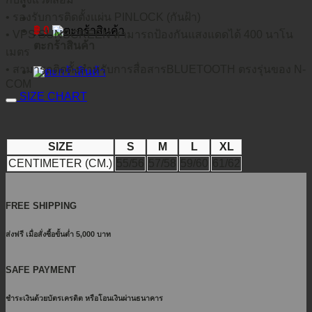
• รองรับการติดตั้งแผ่น PINLOCK (กันฝ้า)
฿
0
• VPS SUNSCREEN สามารถป้องกันแสงแดดได้ 400 นาโน
ตะกร้าสินค้า
เมตร
• สามารถติดตั้งสำหรับการสื่อสารBLUETOOTH ตรงรุ่นของ N-
COM
SIZE CHART
SIZE
S
M
L
XL
CENTIMETER (CM.)
55/56
57/58
59/60
61/62
FREE SHIPPING
ส่งฟรี เมื่อสั่งซื้อขั้นต่ำ 5,000 บาท
SAFE PAYMENT
ชำระเงินด้วยบัตรเครดิต หรือโอนเงินผ่านธนาคาร