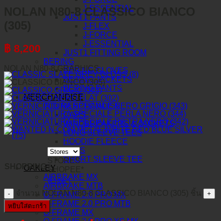
J-ESSENTIAL
NOLAN N80-8 CLASSICO BIANCO
JUST1 PANTS
(305)
J-FLEX
J-FORCE
J-ESSENTIAL
฿
8,200
JUST1 FITTING ROOM
BERING
NOLAN N80-8 GRAPHICS
BERING GLOVES
BERING JACKETS
BERING PANTS
MERCHANDISE
TLD MERCHANDISE
CAPS
WINDBREAKERS & JACKETS
LONG SLEEVE TEES
HOODIE FLEECE
BAGS
SHORT SLEEVE TEE
STORES
SHOPPING
OAKLEY
SHOPEE*
AIRBRAKE MX
ล้างค่า
AIRBRAKE MTB
จำนวน NOLAN N80-8 CLASSICO BIANCO (305) ชิ้น
O-FRAME 2.0 PRO MX
O-FRAME 2.0 PRO MTB
หยิบใส่ตะกร้า
O-FRAME MX