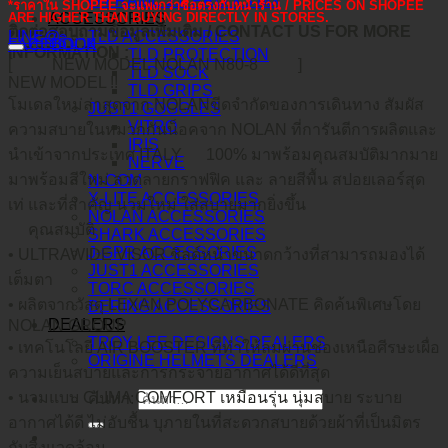
O-FRAME 2.0 PRO XS MX
*ราคาใน SHOPEE จะแพงกว่าซื้อตรงกับหน้าร้าน / PRICES ON SHOPEE
ARE HIGHER THAN BUYING DIRECTLY IN STORES.
ACCESSORIES
ติดต่อสอบถามข้อมูลเพิ่มเติม / CONTACT US FOR MORE
LINE@
TLD ACCESSORIES
คำอธิบาย
FACEBOOK
INFORMATION :
TLD PROTECTION
[
NEW MODEL NOLAN N80-8
]
TLD SOCK
NEW MODEL !!
TLD GRIPS
โมเดลใหม่ล่าสุดจาก NOLANขีดจำกัดของการเดินทาง สัมผัส
JUST1 GOGGLES
VITRO
ความสบายในหมวกกันน็อคจาก NOLAN ที่การันตีการผลิตและ
IRIS
นำเข้าจากประเทศ ITALY
100% มาพร้อมคุณสมบัติมากมาย
NERVE
มาพร้อมสีใหม่ ลวดลายกราฟฟิค และ ลายสีพื้น สปอยเลอร์สุด
N-COM
X-LITE ACCESSORIES
เท่ และที่สำคัญ นวมใหม่ ใส่สบายมากยิ่งขึ้น
NOLAN ACCESSORIES
คุณสมบัติ
SHARK ACCESSORIES
J-GPR ACCESSORIES
• ULTRAWIDE VISOR ชิลด์หน้าขนาดกว้างที่สามารถมองได้
JUST1 ACCESSORIES
เต็มตา
TORC ACCESSORIES
• ผลิตจากวัสดุ LEXAN POLYCARBONATE คิดค้นพิเศษโดย
BERING ACCESSORIES
DEALERS
NOLAN GROUP
TROY LEE DESIGNS DEALERS
• เทคโนโลยี AIR BOOSTER ที่ทำให้ลมผ่านช่องเหนือศีรษะเผื่อ
ORIGINE HELMETS DEALERS
ความเย็นสบายและการกระจายอากาศได้ดีที่สุด
• นวมแบบ CLIMA COMFORT เหมือนรุ่น นุ่มสบาย ระบาย
ค้นหา:
อากาศได้ดี ไม่อับชื้น บุภายในที่สะดวกสบายด้วยผ้าที่เป็นมิตร
กับสิ่งแวดล้อม