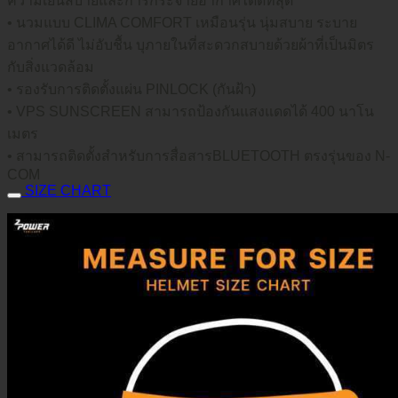
ความเย็นสบายและการกระจายอากาศได้ดีที่สุด
• นวมแบบ CLIMA COMFORT เหมือนรุ่น นุ่มสบาย ระบาย
อากาศได้ดี ไม่อับชื้น บุภายในที่สะดวกสบายด้วยผ้าที่เป็นมิตร
กับสิ่งแวดล้อม
• รองรับการติดตั้งแผ่น PINLOCK (กันฝ้า)
• VPS SUNSCREEN สามารถป้องกันแสงแดดได้ 400 นาโน
เมตร
• สามารถติดตั้งสำหรับการสื่อสารBLUETOOTH ตรงรุ่นของ N-
COM
SIZE CHART