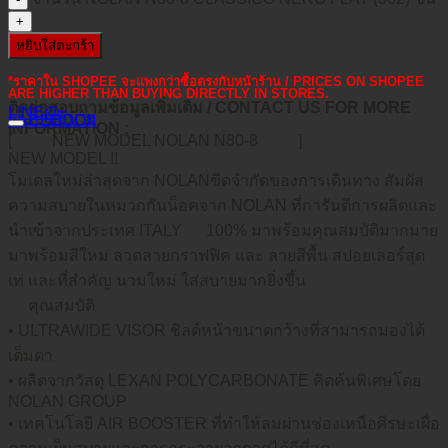
หยิบใส่ตะกร้า
*ราคาใน SHOPEE จะแพงกว่าซื้อตรงกับหน้าร้าน / PRICES ON SHOPEE
ARE HIGHER THAN BUYING DIRECTLY IN STORES.
ติดต่อสอบถามข้อมูลเพิ่มเติม / CONTACT US FOR MORE
LINE@
คำอธิบาย
FACEBOOK
INFORMATION :
[
NEW MODEL NOLAN N80-8
]
NEW MODEL !!
โมเดลใหม่ล่าสุดจาก NOLANขีดจำกัดของการเดินทาง สัมผัส
ความสบายในหมวกกันน็อคจาก NOLAN ที่การันตีการผลิตและ
นำเข้าจากประเทศ ITALY
100% มาพร้อมคุณสมบัติมากมาย
มาพร้อมสีใหม่ ลวดลายกราฟฟิค และ ลายสีพื้น สปอยเลอร์สุด
เท่ และที่สำคัญ นวมใหม่ ใส่สบายมากยิ่งขึ้น
คุณสมบัติ
• ULTRAWIDE VISOR ชิลด์หน้าขนาดกว้างที่สามารถมองได้
เต็มตา
• ผลิตจากวัสดุ LEXAN POLYCARBONATE คิดค้นพิเศษโดย
NOLAN GROUP
• เทคโนโลยี AIR BOOSTER ที่ทำให้ลมผ่านช่องเหนือศีรษะเผื่อ