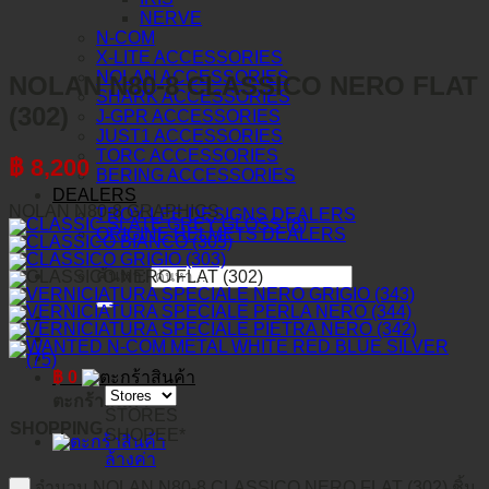
NERVE
N-COM
X-LITE ACCESSORIES
NOLAN ACCESSORIES
NOLAN N80-8 CLASSICO NERO FLAT
SHARK ACCESSORIES
(302)
J-GPR ACCESSORIES
JUST1 ACCESSORIES
TORC ACCESSORIES
฿
8,200
BERING ACCESSORIES
DEALERS
NOLAN N80-8 GRAPHICS
TROY LEE DESIGNS DEALERS
ORIGINE HELMETS DEALERS
ค้นหา:
฿
0
ตะกร้าสินค้า
STORES
SHOPPING
SHOPEE*
ล้างค่า
จำนวน NOLAN N80-8 CLASSICO NERO FLAT (302) ชิ้น