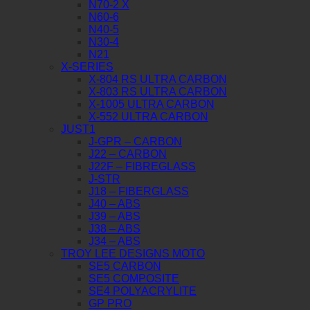
N70-2 X
N60-6
N40-5
N30-4
N21
X-SERIES
X-804 RS ULTRA CARBON
X-803 RS ULTRA CARBON
X-1005 ULTRA CARBON
X-552 ULTRA CARBON
JUST1
J-GPR – CARBON
J22 – CARBON
J22F – FIBREGLASS
J-STR
J18 – FIBERGLASS
J40 – ABS
J39 – ABS
J38 – ABS
J34 – ABS
TROY LEE DESIGNS MOTO
SE5 CARBON
SE5 COMPOSITE
SE4 POLYACRYLITE
GP PRO