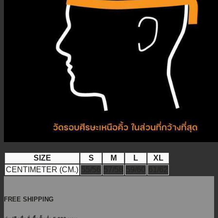
SIZE
S
M
L
XL
CENTIMETER (CM.)
55/56
57/58
59/60
61/62
FREE SHIPPING