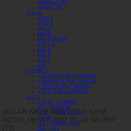
SKWAL I3 JET
SKWAL JET
NOLAN
N120-1
N100-6
N90-3
N80-8
N60-6 SPORT
N70-2 X
N60-6
N40-5
N30-4
N21
X-SERIES
X-804 RS ULTRA CARBON
X-803 RS ULTRA CARBON
X-1005 ULTRA CARBON
X-552 ULTRA CARBON
JUST1
J-GPR – CARBON
J22 – CARBON
NOLAN N80-8 WANTED N-COM
J22F – FIBREGLASS
METAL WHITE RED BLUE SILVER
J-STR
J18 – FIBERGLASS
(75)
J40 – ABS