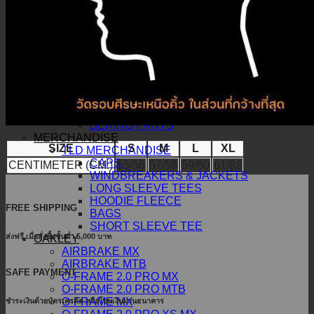
J-ESSENTIAL
JUST1 PANTS
J-FLEX
J-FORCE
J-ESSENTIAL
JUST1 FITTING ROOM
BERING
BERING GLOVES
BERING JACKETS
BERING PANTS
MERCHANDISE
SIZE
S
M
L
XL
TLD MERCHANDISE
CAPS
CENTIMETER (CM.)
55/56
57/58
59/60
61/62
WINDBREAKERS & JACKETS
LONG SLEEVE TEES
HOODIE FLEECE
FREE SHIPPING
BAGS
SHORT SLEEVE TEE
ส่งฟรี เมื่อสั่งซื้อขั้นต่ำ 5,000 บาท
OAKLEY
AIRBRAKE MX
AIRBRAKE MTB
SAFE PAYMENT
O-FRAME 2.0 PRO MX
O-FRAME 2.0 PRO MTB
O-FRAME MX
ชำระเงินด้วยบัตรเครดิต หรือโอนเงินผ่านธนาคาร