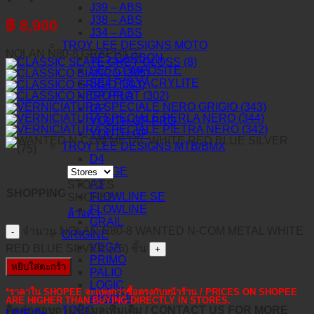
J39 – ABS
J38 – ABS
฿
8,900
J34 – ABS
TROY LEE DESIGNS MOTO
NOLAN N80-8 GRAPHICS
SE5 CARBON
SE5 COMPOSITE
SE4 POLYACRYLITE
GP PRO
GP
YOUTH GP PRO
YOUTH GP
TROY LEE DESIGNS MTB/BMX
D4
STAGE
A3
STORES
SHOPPING
FLOWLINE SE
SHOPEE*
FLOWLINE
ล้างค่า
GRAIL
จำนวน NOLAN N80-8 WANTED N-COM METAL WHITE
ORIGINE
VEGA
RED BLUE SILVER (75) ชิ้น
PRIMO
หยิบใส่ตะกร้า
PALIO
LOGIC
*ราคาใน SHOPEE จะแพงกว่าซื้อตรงกับหน้าร้าน / PRICES ON SHOPEE
APRICA
ARE HIGHER THAN BUYING DIRECTLY IN STORES.
ติดต่อสอบถามข้อมูลเพิ่มเติม / CONTACT US FOR MORE
TORC
LINE@