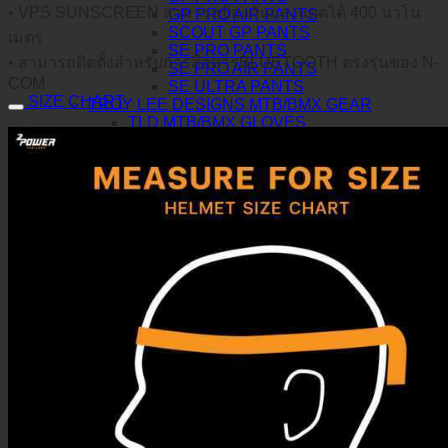
• VPS SUNSCREEN สามารถป้องกันแสงแดดได้ 400 นาโน
GP PRO AIR PANTS
SCOUT GP PANTS
เมตร
SE PRO PANTS
• สามารถติดตั้งสำหรับการสื่อสารBLUETOOTH ตรงรุ่นของ N-
SE PRO AIR PANTS
COM
SE ULTRA PANTS
SIZE CHART
TROY LEE DESIGNS MTB/BMX GEAR
TLD MTB/BMX GLOVES
TLD MTB/BMX JERSEY
FLOWLINE LS JERSEY
SKYLINE JERSEY
SKYLINE AIR JERSEY
SPRINT JERSEY
TLD MTB/BMX PANTS
SKYLINE AIR PANTS
SPRINT PANTS
FLOWLINE PANTS
JUST1 GEAR
J-COMMAND
JUST1 GLOVES
J-HRD
J-FLEX
J-FORCE
JUST1 JERSEY
J-FLEX
J-FORCE