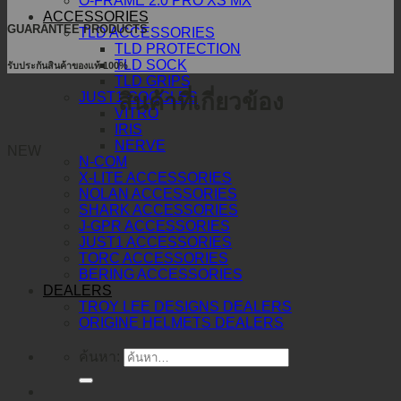
O-FRAME 2.0 PRO XS MX
ACCESSORIES
GUARANTEE PRODUCTS
TLD ACCESSORIES
TLD PROTECTION
TLD SOCK
รับประกันสินค้าของแท้ 100%
TLD GRIPS
สินค้าที่เกี่ยวข้อง
JUST1 GOGGLES
VITRO
IRIS
NERVE
NEW
N-COM
X-LITE ACCESSORIES
NOLAN ACCESSORIES
SHARK ACCESSORIES
J-GPR ACCESSORIES
JUST1 ACCESSORIES
TORC ACCESSORIES
BERING ACCESSORIES
DEALERS
TROY LEE DESIGNS DEALERS
ORIGINE HELMETS DEALERS
ค้นหา: