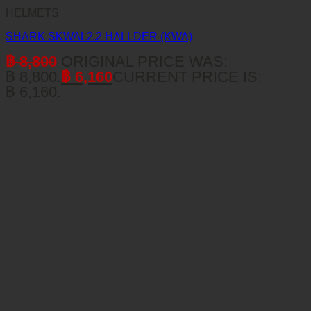
HELMETS
SHARK SKWAL2.2 HALLDER (KWA)
฿
8,800
ORIGINAL PRICE WAS:
฿ 8,800.
฿
6,160
CURRENT PRICE IS:
฿ 6,160.