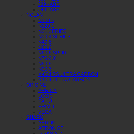
J39 - ABS
J40 - ABS
NOLAN
N100-6
N120-1
N21 SERIES
N30-4 SERIES
N40-5
N60-6
N60-6 SPORT
N70-2 X
N80-8
N90-3
X-804 RS ULTRA CARBON
X-904 ULTRA CARBON
ORIGINE
APRICA
LOGIC
PALIO
PRIMO
VEGA
SHARK
AERON
AERON GP
D-SKWAL 3