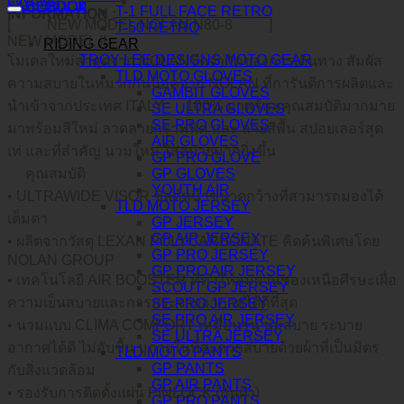
คำอธิบาย
FACEBOOK
T-1 FULL FACE RETRO
INFORMATION :
[
NEW MODEL NOLAN N80-8
]
T-50 RETRO
NEW MODEL !!
RIDING GEAR
TROY LEE DESIGNS MOTO GEAR
โมเดลใหม่ล่าสุดจาก NOLANขีดจำกัดของการเดินทาง สัมผัส
TLD MOTO GLOVES
ความสบายในหมวกกันน็อคจาก NOLAN ที่การันตีการผลิตและ
GAMBIT GLOVES
นำเข้าจากประเทศ ITALY
100% มาพร้อมคุณสมบัติมากมาย
SE ULTRA GLOVES
SE PRO GLOVES
มาพร้อมสีใหม่ ลวดลายกราฟฟิค และ ลายสีพื้น สปอยเลอร์สุด
AIR GLOVES
เท่ และที่สำคัญ นวมใหม่ ใส่สบายมากยิ่งขึ้น
GP PRO GLOVE
คุณสมบัติ
GP GLOVES
YOUTH AIR
• ULTRAWIDE VISOR ชิลด์หน้าขนาดกว้างที่สามารถมองได้
TLD MOTO JERSEY
เต็มตา
GP JERSEY
GP AIR JERSEY
• ผลิตจากวัสดุ LEXAN POLYCARBONATE คิดค้นพิเศษโดย
GP PRO JERSEY
NOLAN GROUP
GP PRO AIR JERSEY
• เทคโนโลยี AIR BOOSTER ที่ทำให้ลมผ่านช่องเหนือศีรษะเผื่อ
SCOUT GP JERSEY
ความเย็นสบายและการกระจายอากาศได้ดีที่สุด
SE PRO JERSEY
SE PRO AIR JERSEY
• นวมแบบ CLIMA COMFORT เหมือนรุ่น นุ่มสบาย ระบาย
SE ULTRA JERSEY
อากาศได้ดี ไม่อับชื้น บุภายในที่สะดวกสบายด้วยผ้าที่เป็นมิตร
TLD MOTO PANTS
GP PANTS
กับสิ่งแวดล้อม
GP AIR PANTS
• รองรับการติดตั้งแผ่น PINLOCK (กันฝ้า)
GP PRO PANTS