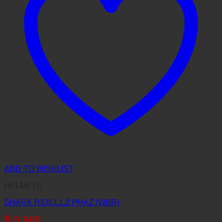
ADD TO WISHLIST
HELMETS
SHARK RIDILL1.2 PHAZ (WBR)
฿
5,900