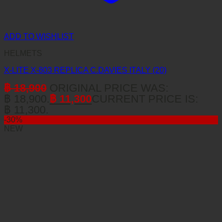
ADD TO WISHLIST
HELMETS
X-LITE X-803 REPLICA C.DAVIES ITALY (20)
฿
18,900
ORIGINAL PRICE WAS:
฿ 18,900.
฿
11,300
CURRENT PRICE IS:
฿ 11,300.
-30%
NEW