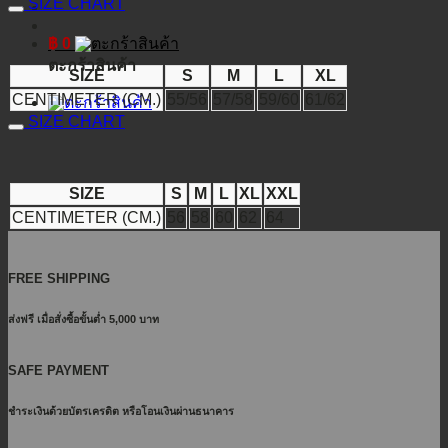
SIZE CHART
฿
0
ตะกร้าสินค้า
SIZE
S
M
L
XL
CENTIMETER (CM.)
55/56
57/58
59/60
61/62
SIZE CHART
SIZE
S
M
L
XL
XXL
CENTIMETER (CM.)
56
58
60
62
64
FREE SHIPPING
ส่งฟรี เมื่อสั่งซื้อขั้นต่ำ 5,000 บาท
SAFE PAYMENT
ชำระเงินด้วยบัตรเครดิต หรือโอนเงินผ่านธนาคาร