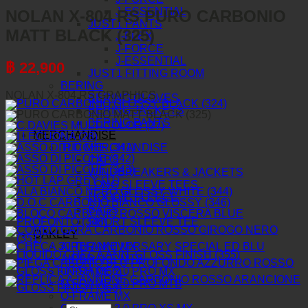
J-ESSENTIAL
NOLAN X-804 RS PURO CARBONIO
JUST1 PANTS
MATT BLACK (325)
J-FLEX
J-FORCE
J-ESSENTIAL
฿
22,900
JUST1 FITTING ROOM
BERING
NOLAN X-804 RS GRAPHICS
BERING GLOVES
BERING JACKETS
BERING PANTS
MERCHANDISE
TLD MERCHANDISE
CAPS
WINDBREAKERS & JACKETS
LONG SLEEVE TEES
HOODIE FLEECE
BAGS
SHORT SLEEVE TEE
OAKLEY
AIRBRAKE MX
AIRBRAKE MTB
O-FRAME 2.0 PRO MX
O-FRAME 2.0 PRO MTB
O-FRAME MX