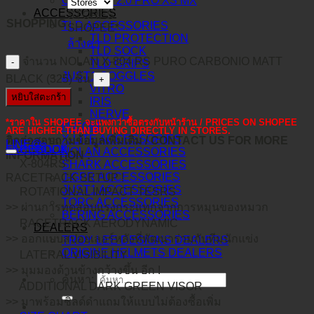
O-FRAME 2.0 PRO XS MX
ACCESSORIES
STORES
SHOPPING
TLD ACCESSORIES
SHOPEE*
TLD PROTECTION
ล้างค่า
TLD SOCK
จำนวน NOLAN X-804 RS PURO CARBONIO MATT
TLD GRIPS
JUST1 GOGGLES
BLACK (325) ชิ้น
VITRO
หยิบใส่ตะกร้า
IRIS
NERVE
*ราคาใน SHOPEE จะแพงกว่าซื้อตรงกับหน้าร้าน / PRICES ON SHOPEE
N-COM
ARE HIGHER THAN BUYING DIRECTLY IN STORES.
X-LITE ACCESSORIES
ติดต่อสอบถามข้อมูลเพิ่มเติม / CONTACT US FOR MORE
LINE@
คำอธิบาย
FACEBOOK
NOLAN ACCESSORIES
INFORMATION :
X-804RS”
SHARK ACCESSORIES
J-GPR ACCESSORIES
RACETRACK SETUP !
JUST1 ACCESSORIES
ROTATIONAL IMPACT TESRS
TORC ACCESSORIES
>> ผ่านการทดสอบแรงกระแทกจากการหมุนของหมวก
BERING ACCESSORIES
RACETRACK AERODYNAMIC
DEALERS
>> ออกแบบสปอยเลอร์หลังที่พัฒนาร่วมกับทีมนักแข่ง
TROY LEE DESIGNS DEALERS
ORIGINE HELMETS DEALERS
LATERAL VISIBILITY
>> มุมมองด้านข้างกว้างขึ้น อีก !
ค้นหา:
ADDITIONAL DARK GREEN VISOR
>> มาพร้อมชิลด์ดำแถมให้แบบไม่ต้องซื้อเพิ่ม