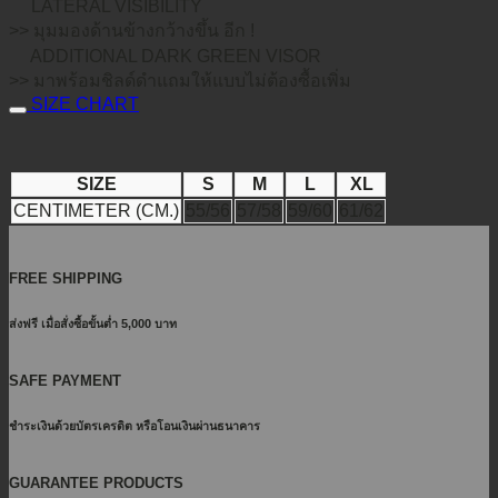
LATERAL VISIBILITY
>> มุมมองด้านข้างกว้างขึ้น อีก !
ADDITIONAL DARK GREEN VISOR
>> มาพร้อมชิลด์ดำแถมให้แบบไม่ต้องซื้อเพิ่ม
SIZE CHART
SIZE
S
M
L
XL
CENTIMETER (CM.)
55/56
57/58
59/60
61/62
FREE SHIPPING
ส่งฟรี เมื่อสั่งซื้อขั้นต่ำ 5,000 บาท
SAFE PAYMENT
ชำระเงินด้วยบัตรเครดิต หรือโอนเงินผ่านธนาคาร
GUARANTEE PRODUCTS