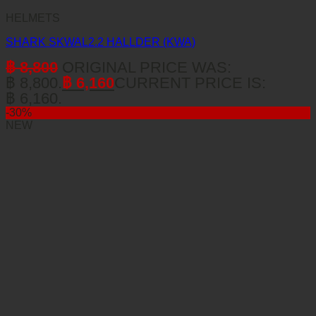
HELMETS
SHARK SKWAL2.2 HALLDER (KWA)
฿
8,800
ORIGINAL PRICE WAS:
฿ 8,800.
฿
6,160
CURRENT PRICE IS:
฿ 6,160.
-30%
NEW