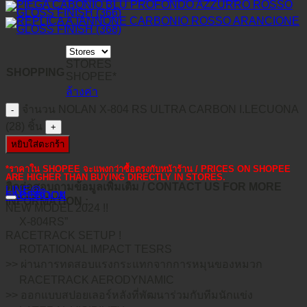
STORES
SHOPPING
SHOPEE*
ล้างค่า
จำนวน NOLAN X-804 RS ULTRA CARBON I.LECUONA
(28) ชิ้น
หยิบใส่ตะกร้า
*ราคาใน SHOPEE จะแพงกว่าซื้อตรงกับหน้าร้าน / PRICES ON SHOPEE
ARE HIGHER THAN BUYING DIRECTLY IN STORES.
ติดต่อสอบถามข้อมูลเพิ่มเติม / CONTACT US FOR MORE
LINE@
คำอธิบาย
FACEBOOK
INFORMATION :
NEW MODEL 2024 !!
X-804RS”
RACETRACK SETUP !
ROTATIONAL IMPACT TESRS
>> ผ่านการทดสอบแรงกระแทกจากการหมุนของหมวก
RACETRACK AERODYNAMIC
>> ออกแบบสปอยเลอร์หลังที่พัฒนาร่วมกับทีมนักแข่ง