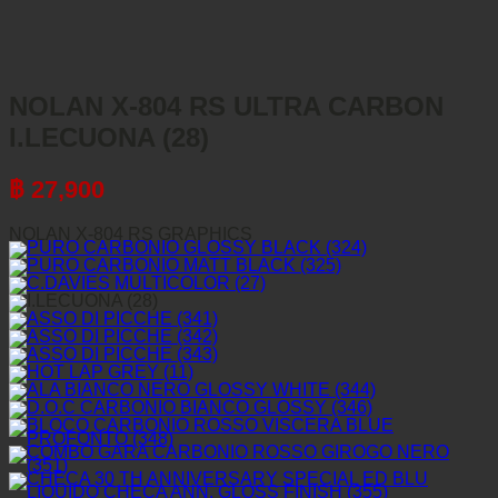
NOLAN X-804 RS ULTRA CARBON
I.LECUONA (28)
฿
27,900
NOLAN X-804 RS GRAPHICS