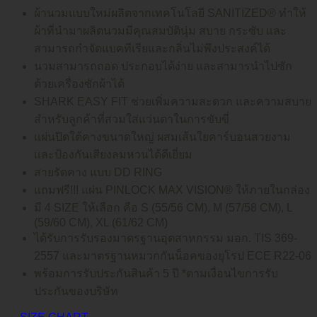
ผ้านวมแบบใหม่ผลิตจากเทคโนโลยี SANITIZED® ทำให้
ผ้าที่นำมาผลิตนวมมีคุณสมบัตินุ่ม สบาย กระซับ และ
สามารถกำจัดแบคทีเรียและกลิ่นไม่พึงประสงค์ได้
นวมสามารถถอด ประกอบได้ง่าย และสามารนำไปซัก
ด้วยเครื่องซักผ้าได้
SHARK EASY FIT ช่วยเพิ่มความสะดวก และความสบาย
สำหรับลูกค้าที่สวมใส่แว่นตาในการขับขี่
แผ่นปิดใต้คางขนาดใหญ่ ผสมเส้นใยคาร์บอนสวยงาม
และป้องกันเสียงลมหวนได้ดีเยี่ยม
สายรัดคาง แบบ DD RING
แถมฟรี!!! แผ่น PINLOCK MAX VISION® ให้ภายในกล่อง
มี 4 SIZE ให้เลือก คือ S (55/56 CM), M (57/58 CM), L
(59/60 CM), XL (61/62 CM)
ได้รับการรับรองมาตรฐานอุตสาหกรรม มอก. TIS 369-
2557 และมาตรฐานหมวกกันน็อคของยุโรป ECE R22-06
พร้อมการรับประกันสินค้า 5 ปี *ตามเงื่อนไขการรับ
ประกันของบริษัท