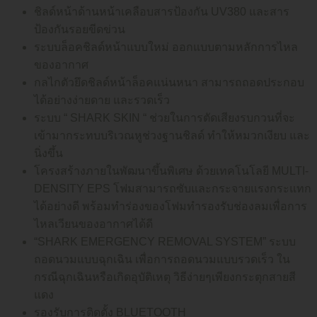
ชิลด์หน้าด้านหน้าเคลือบสารป้องกัน UV380 และสาร
ป้องกันรอยขีดข่วน
ระบบล็อคชิลด์หน้าแบบใหม่ ออกแบบตามหลักการไหล
ของอากาศ
กลไกตัวยึดชิลด์หน้าล็อคแน่นหนา สามารถถอดประกอบ
ได้อย่างง่ายดาย และรวดเร็ว
ระบบ “ SHARK SKIN “ ช่วยในการตัดเสียงรบกวนที่จะ
เข้ามากระทบบริเวณหูช่วงฐานชิลด์ ทำให้หมวกเงียบ และ
นิ่งขึ้น
โครงสร้างภายในพัฒนาขึ้นพิเศษ ด้วยเทคโนโลยี MULTI-
DENSITY EPS โฟมสามารถซับและกระจายแรงกระแทก
ได้อย่างดี พร้อมทำร่องของโฟมทำรองรับช่องลมเพื่อการ
ไหลเวียนของอากาศได้ดี
“SHARK EMERGENCY REMOVAL SYSTEM” ระบบ
ถอดนวมแบบฉุกเฉิน เพื่อการถอดนวมแบบรวดเร็ว ใน
กรณีฉุกเฉินหรือเกิดอุบัติเหตุ วิธีง่ายๆเพียงกระตุกสายสี
แดง
รองรับการติดตั้ง BLUETOOTH