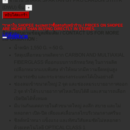
จำนวน SHARK SPARTAN GT PRO CARBON STHYR
(DWU) ชิ้น
หยิบใส่ตะกร้า
*ราคาใน SHOPEE จะแพงกว่าซื้อตรงกับหน้าร้าน / PRICES ON SHOPEE
ARE HIGHER THAN BUYING DIRECTLY IN STORES.
ติดต่อสอบถามข้อมูลเพิ่มเติม / CONTACT US FOR MORE
LINE@
คำอธิบาย
FACEBOOK
INFORMATION :
น้ำหนัก 1,550 G. +-50 G.
วัสดุเปลือกหมวกผลิตจาก CARBON AND MULTIAXIAL
FIBERGLASS ที่ออกแบบการถักทอวัสดุ ในการผลิต
เปลือกหมวกแบบพิเศษ ทำให้หมวกมีความยืดหยุ่นสูง
สามารถซับ และกระจายแรงกระแทกได้เป็นอย่างดี
ช่องลมเข้าขนาดใหญ่ 2 จุด และช่องลมระบายอากาศออก
2 จุด ทำให้ระบายอากาศไหลเวียบได้ดี และสามารถเลือก
เปิดปิดได้ทั้งหมด
มีแว่นกันแดดภายในตัวขนาดใหญ่ ลงลึก สบาย และไม่
หลอกตา เปิด-ปิด เพียงแค่เลื่อนกลไกบริเวณกลางศรีษะ
ชิลด์หน้าหนา แข็งแรง และทัศนวิสัยคมชัดไม่หลอกตา
ด้วยเทคโนโลยี OPTICAL CLASS 1