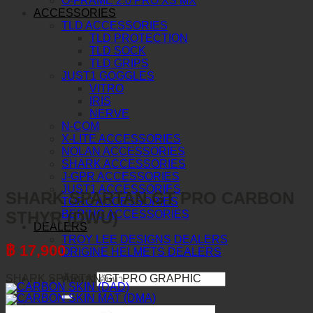
O-FRAME 2.0 PRO XS MX
ACCESSORIES
TLD ACCESSORIES
TLD PROTECTION
TLD SOCK
TLD GRIPS
JUST1 GOGGLES
VITRO
IRIS
NERVE
N-COM
X-LITE ACCESSORIES
NOLAN ACCESSORIES
SHARK ACCESSORIES
J-GPR ACCESSORIES
JUST1 ACCESSORIES
SHARK SPARTAN GT PRO CARBON
TORC ACCESSORIES
STHYR (DWU)
BERING ACCESSORIES
DEALERS
TROY LEE DESIGNS DEALERS
฿
17,900
ORIGINE HELMETS DEALERS
SHARK SPARTAN GT PRO GRAPHIC
ค้นหา: