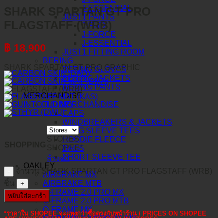
J-ESSENTIAL
SHARK SPARTAN GT PRO
JUST1 PANTS
FLAGSTAFF (WRB)
J-FLEX
J-FORCE
J-ESSENTIAL
฿
18,900
JUST1 FITTING ROOM
BERING
SHARK SPARTAN GT PRO GRAPHIC
BERING GLOVES
BERING JACKETS
BERING PANTS
MERCHANDISE
TLD MERCHANDISE
CAPS
WINDBREAKERS & JACKETS
LONG SLEEVE TEES
STORES
HOODIE FLEECE
SHOPPING
SHOPEE*
BAGS
SHORT SLEEVE TEE
ล้างค่า
OAKLEY
จำนวน SHARK SPARTAN GT PRO FLAGSTAFF (WRB)
AIRBRAKE MX
ชิ้น
AIRBRAKE MTB
O-FRAME 2.0 PRO MX
หยิบใส่ตะกร้า
O-FRAME 2.0 PRO MTB
O-FRAME MX
*ราคาใน SHOPEE จะแพงกว่าซื้อตรงกับหน้าร้าน / PRICES ON SHOPEE