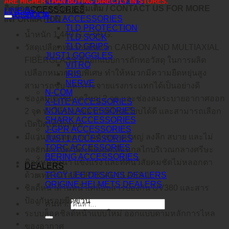
O-FRAME 2.0 PRO XS MX
ARE HIGHER THAN BUYING DIRECTLY IN STORES.
ติดต่อสอบถามข้อมูลเพิ่มเติม / CONTACT US FOR MORE
ACCESSORIES
LINE@
คำอธิบาย
FACEBOOK
TLD ACCESSORIES
INFORMATION :
TLD PROTECTION
น้ำหนัก 1,440 G. +-50 G.
TLD SOCK
TLD GRIPS
วัสดุเปลือกหมวกผลิตจาก CARBON AND MULTIAXIAL
JUST1 GOGGLES
FIBERGLASS ที่ออกแบบการถักทอวัสดุ ในการผลิต
VITRO
เปลือกหมวกแบบพิเศษ ทำให้หมวกมีความยืดหยุ่นสูง
IRIS
NERVE
สามารถซับ และกระจายแรงกระแทกได้เป็นอย่างดี
N-COM
ช่องลมเข้าขนาดใหญ่ 2 จุด และช่องลมระบายอากาศออก
X-LITE ACCESSORIES
NOLAN ACCESSORIES
2 จุด ทำให้ระบายอากาศไหลเวียบได้ดี และสามารถเลือก
SHARK ACCESSORIES
เปิดปิดได้ทั้งหมด
J-GPR ACCESSORIES
มีแว่นกันแดดภายในตัวขนาดใหญ่ ลงลึก สบาย และไม่
JUST1 ACCESSORIES
TORC ACCESSORIES
หลอกตา เปิด-ปิด เพียงแค่เลื่อนกลไกบริเวณกลางศรีษะ
BERING ACCESSORIES
ชิลด์หน้าหนา แข็งแรง และทัศนวิสัยคมชัดไม่หลอกตา
DEALERS
ด้วยเทคโนโลยี OPTICAL CLASS 1
TROY LEE DESIGNS DEALERS
ORIGINE HELMETS DEALERS
ชิลด์หน้าด้านหน้าเคลือบสารป้องกัน UV380 และสาร
ป้องกันรอยขีดข่วน
ค้นหา:
ระบบล็อคชิลด์หน้าแบบใหม่ ออกแบบตามหลักการไหล
ของอากาศ