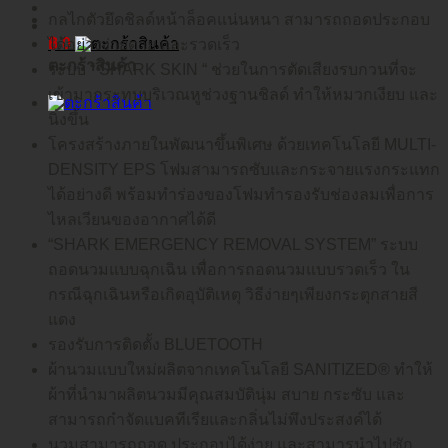
กลไกตัวยึดชิลด์หน้าล็อคแน่นหนา สามารถถอดประกอบ
฿
0
ได้อย่างง่ายดาย และรวดเร็ว
ตะกร้าสินค้า
ระบบ “ SHARK SKIN “ ช่วยในการตัดเสียงรบกวนที่จะ
เข้ามากระทบบริเวณหูช่วงฐานชิลด์ ทำให้หมวกเงียบ และ
นิ่งขึ้น
โครงสร้างภายในพัฒนาขึ้นพิเศษ ด้วยเทคโนโลยี MULTI-
DENSITY EPS โฟมสามารถซับและกระจายแรงกระแทก
ได้อย่างดี พร้อมทำร่องของโฟมทำรองรับช่องลมเพื่อการ
ไหลเวียนของอากาศได้ดี
“SHARK EMERGENCY REMOVAL SYSTEM” ระบบ
ถอดนวมแบบฉุกเฉิน เพื่อการถอดนวมแบบรวดเร็ว ใน
กรณีฉุกเฉินหรือเกิดอุบัติเหตุ วิธีง่ายๆเพียงกระตุกสายสี
แดง
รองรับการติดตั้ง BLUETOOTH
ผ้านวมแบบใหม่ผลิตจากเทคโนโลยี SANITIZED® ทำให้
ผ้าที่นำมาผลิตนวมมีคุณสมบัตินุ่ม สบาย กระซับ และ
สามารถกำจัดแบคทีเรียและกลิ่นไม่พึงประสงค์ได้
นวมสามารถถอด ประกอบได้ง่าย และสามารนำไปซัก