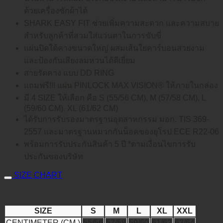
ด้วยเครื่องซักผ้าได้
SHARK EASY FIT ช่วยเพิ่มความสะดวก และความสบาย
สำหรับลูกค้าที่สวมใส่แว่นตาในการขับขี่
แผ่นปิดใต้คางขนาดใหญ่ ผสมเส้นใยคาร์บอนสวยงาม
และป้องกันเสียงลมหวนได้ดีเยี่ยม
สายรัดคาง แบบ DD RING
แถมฟรี!!! แผ่น PINLOCK MAX VISION® ให้ภายในกล่อง
มี 4 SIZE ให้เลือก คือ S (55/56 CM), M (57/58 CM), L
(59/60 CM), XL (61/62 CM)
ได้รับการรับรองมาตรฐานอุตสาหกรรม มอก. TIS 369-
2557 และมาตรฐานหมวกกันน็อคของยุโรป ECE R22-06
พร้อมการรับประกันสินค้า 5 ปี *ตามเงื่อนไขการรับ
ประกันของบริษัท
SIZE CHART
SIZE
S
M
L
XL
XXL
CENTIMETER (CM.)
55/56
57/58
59/60
61/62
63/64