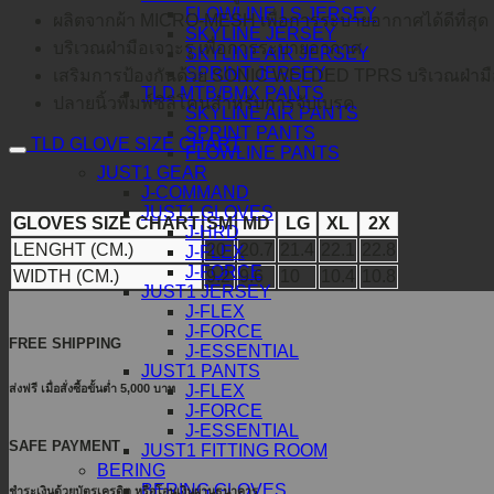
FLOWLINE LS JERSEY
ผลิตจากผ้า MICRO-MESH เพื่อการระบายอากาศได้ดีที่สุด
SKYLINE JERSEY
บริเวณฝ่ามือเจาะรู เพื่อการระบายอากาศ
SKYLINE AIR JERSEY
SPRINT JERSEY
เสริมการป้องกันด้วย SONIC WELDED TPRS บริเวณฝ่ามื
TLD MTB/BMX PANTS
ปลายนิ้วพิมพ์ซิลิโคนสำหรับการจับเบรค
SKYLINE AIR PANTS
SPRINT PANTS
TLD GLOVE SIZE CHART
FLOWLINE PANTS
JUST1 GEAR
J-COMMAND
JUST1 GLOVES
GLOVES SIZE CHART
SM
MD
LG
XL
2X
J-HRD
LENGHT (CM.)
20
20.7
21.4
22.1
22.8
J-FLEX
J-FORCE
WIDTH (CM.)
9.2
9.6
10
10.4
10.8
JUST1 JERSEY
J-FLEX
J-FORCE
FREE SHIPPING
J-ESSENTIAL
JUST1 PANTS
J-FLEX
ส่งฟรี เมื่อสั่งซื้อขั้นต่ำ 5,000 บาท
J-FORCE
J-ESSENTIAL
SAFE PAYMENT
JUST1 FITTING ROOM
BERING
BERING GLOVES
ชำระเงินด้วยบัตรเครดิต หรือโอนเงินผ่านธนาคาร