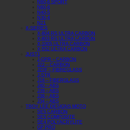
N60-6 SPORT
N60-6
N40-5
N30-4
N21
X-SERIES
X-804 RS ULTRA CARBON
X-803 RS ULTRA CARBON
X-1005 ULTRA CARBON
X-552 ULTRA CARBON
JUST1
J-GPR – CARBON
J22 – CARBON
J22F – FIBREGLASS
J-STR
J18 – FIBERGLASS
J40 – ABS
J39 – ABS
J38 – ABS
J34 – ABS
TROY LEE DESIGNS MOTO
SE5 CARBON
SE5 COMPOSITE
SE4 POLYACRYLITE
GP PRO