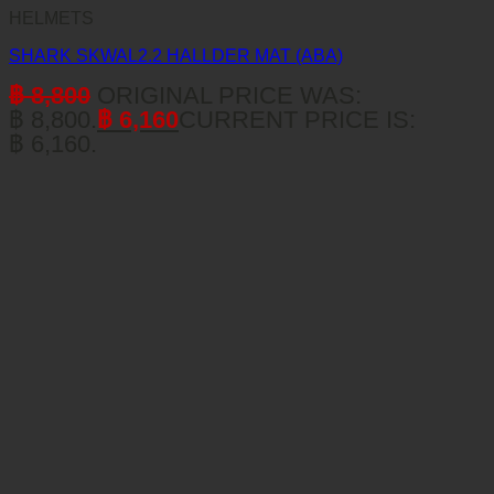
HELMETS
SHARK SKWAL2.2 HALLDER MAT (ABA)
฿
8,800
ORIGINAL PRICE WAS:
฿ 8,800.
฿
6,160
CURRENT PRICE IS:
฿ 6,160.