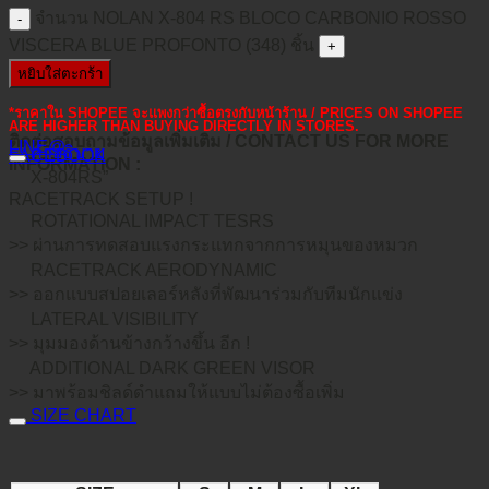
จำนวน NOLAN X-804 RS BLOCO CARBONIO ROSSO
VISCERA BLUE PROFONTO (348) ชิ้น
หยิบใส่ตะกร้า
*ราคาใน SHOPEE จะแพงกว่าซื้อตรงกับหน้าร้าน / PRICES ON SHOPEE
ARE HIGHER THAN BUYING DIRECTLY IN STORES.
ติดต่อสอบถามข้อมูลเพิ่มเติม / CONTACT US FOR MORE
LINE@
คำอธิบาย
FACEBOOK
INFORMATION :
X-804RS”
RACETRACK SETUP !
ROTATIONAL IMPACT TESRS
>> ผ่านการทดสอบแรงกระแทกจากการหมุนของหมวก
RACETRACK AERODYNAMIC
>> ออกแบบสปอยเลอร์หลังที่พัฒนาร่วมกับทีมนักแข่ง
LATERAL VISIBILITY
>> มุมมองด้านข้างกว้างขึ้น อีก !
ADDITIONAL DARK GREEN VISOR
>> มาพร้อมชิลด์ดำแถมให้แบบไม่ต้องซื้อเพิ่ม
SIZE CHART