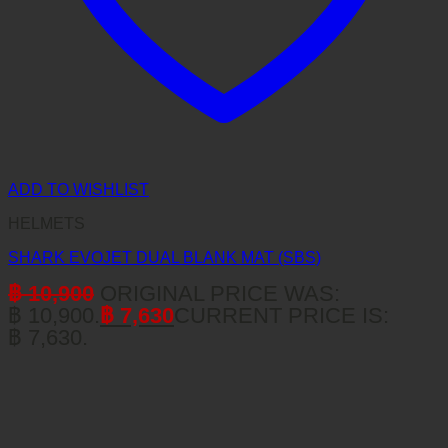
ADD TO WISHLIST
HELMETS
SHARK EVOJET DUAL BLANK MAT (SBS)
฿
10,900
ORIGINAL PRICE WAS:
฿ 10,900.
฿
7,630
CURRENT PRICE IS:
฿ 7,630.